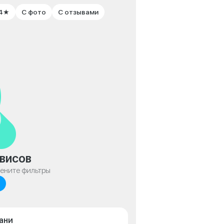
 4★
С фото
С отзывами
висов
мените фильтры
ани