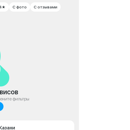
 4★
С фото
С отзывами
висов
мените фильтры
 Казани