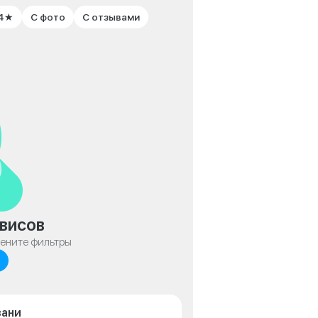
 4★
С фото
С отзывами
висов
мените фильтры
зани