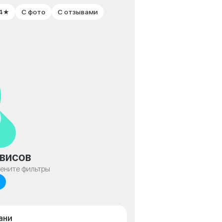
 4★
С фото
С отзывами
висов
мените фильтры
ани